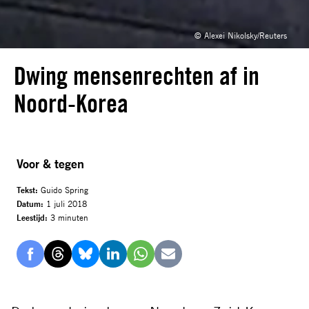
© Alexei Nikolsky/Reuters
Dwing mensenrechten af in
Noord-Korea
Voor & tegen
Tekst:
Guido Spring
Datum:
1 juli 2018
Leestijd:
3 minuten
Delen
Delen
Delen
Delen
Delen
Delen
via
via
via
via
via
via
Facebook
Threads
Bluesky
LinkedIn
Whatsapp
E-