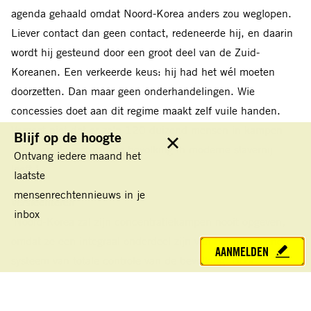
agenda gehaald omdat Noord-Korea anders zou weglopen.
Liever contact dan geen contact, redeneerde hij, en daarin
wordt hij gesteund door een groot deel van de Zuid-
Koreanen. Een verkeerde keus: hij had het wél moeten
doorzetten. Dan maar geen onderhandelingen. Wie
concessies doet aan dit regime maakt zelf vuile handen.
Vergeet niet dat er zo’n 120 duizend mensen in kampen
Blijf op de hoogte
zitten en de rest van de bevolking in moderne slavernij
Sluit
Ontvang iedere maand het
leeft.’
laatste
mensenrechtennieuws in je
Verslechteren
inbox
‘Noord-Korea zal zijn concentratiekampen nooit opgeven,
omdat ze een integraal onderdeel zijn van het uitgekiende
AANMELDEN
systeem van totale controle van de bevolking. Door
mensenrechten niet te bespreken, zal de situatie
verslechteren: omdat Trump en Moon praten met Kim,