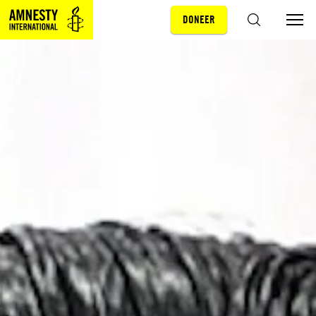
DONEER
Sla navigatie over
ZOEKEN